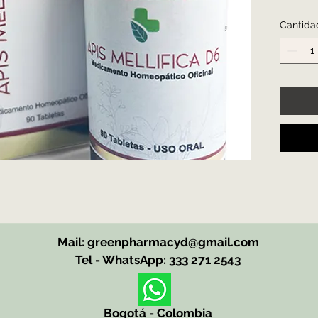
gargan
Cantida
amígda
relaci
Frasco
Medic
Oficin
Mail: greenpharm
acyd@gmail.com
Tel - WhatsApp: 333 271 2543
Bogotá - C
olombia