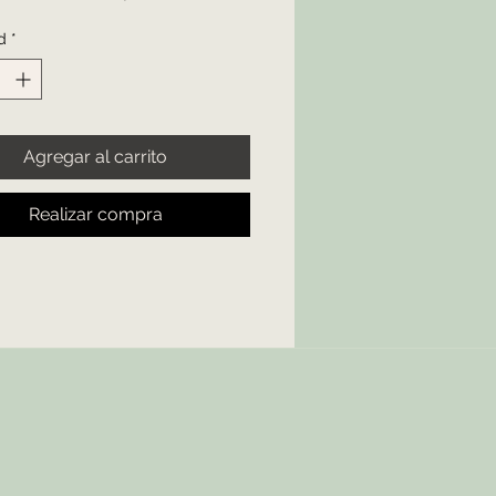
ta, inflamación de las 
d
*
las y otros síntomas 
onados con infecciones.
 Frasco por 90 tabletas
Agregar al carrito
amaento Homeopático 
al
Realizar compra